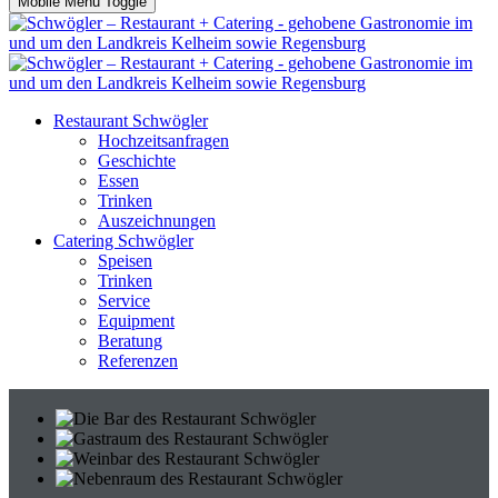
Mobile Menu Toggle
Restaurant Schwögler
Hochzeitsanfragen
Geschichte
Essen
Trinken
Auszeichnungen
Catering Schwögler
Speisen
Trinken
Service
Equipment
Beratung
Referenzen