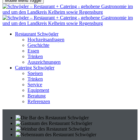
Mobile Menu Toggle
Restaurant Schwögler
Hochzeitsanfragen
Geschichte
Essen
Trinken
Auszeichnungen
Catering Schwögler
Speisen
Trinken
Service
Equipment
Beratung
Referenzen