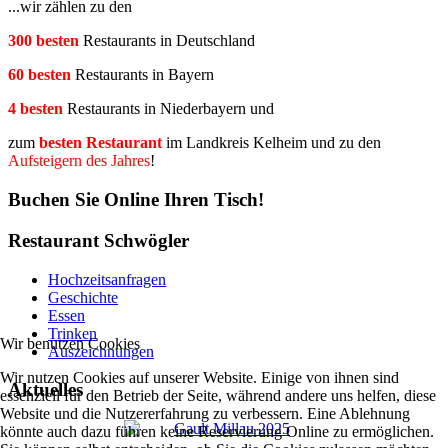
...wir zählen zu den
300 besten
Restaurants in Deutschland
60 besten
Restaurants in Bayern
4 besten
Restaurants in Niederbayern und
zum
besten Restaurant
im Landkreis Kelheim und zu den
Aufsteigern des Jahres
!
Buchen Sie Online Ihren Tisch!
Restaurant Schwögler
Hochzeitsanfragen
Geschichte
Essen
Trinken
Wir benutzen Cookies
Auszeichnungen
Wir nutzen Cookies auf unserer Website. Einige von ihnen sind
Aktuelles
essenziell für den Betrieb der Seite, während andere uns helfen, diese
Website und die Nutzererfahrung zu verbessern. Eine Ablehnung
könnte auch dazu führen keine Reservierung Online zu ermöglichen.