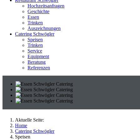
Restaurant Schwögler
Hochzeitsanfragen
Geschichte
Essen
Trinken
Auszeichnungen
Catering Schwögler
Speisen
Trinken
Service
Equipment
Beratung
Referenzen
Aktuelle Seite:
Home
Catering Schwögler
Speisen